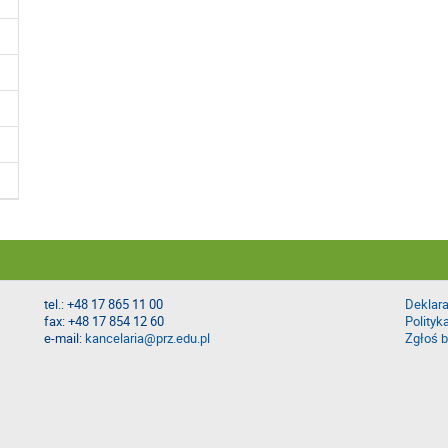
tel.: +48 17 865 11 00
Deklara
fax: +48 17 854 12 60
Polityk
e-mail:
kancelaria@prz.edu.pl
Zgłoś b