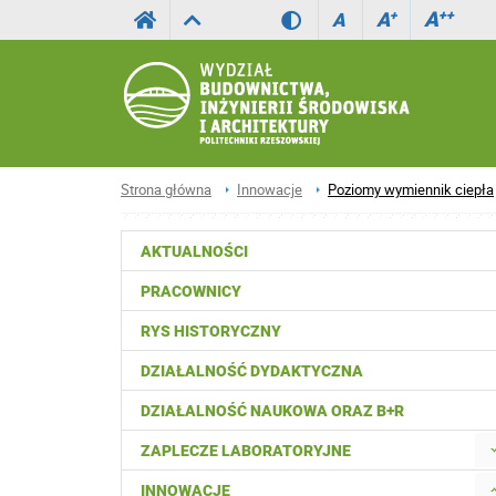
A
++
A
+
A
Strona główna
Innowacje
Poziomy wymiennik ciepła
AKTUALNOŚCI
PRACOWNICY
RYS HISTORYCZNY
DZIAŁALNOŚĆ DYDAKTYCZNA
DZIAŁALNOŚĆ NAUKOWA ORAZ B+R
ZAPLECZE LABORATORYJNE
INNOWACJE