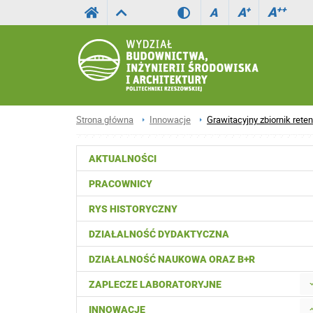
A
++
A
+
A
Strona główna
Innowacje
Grawitacyjny zbiornik rete
AKTUALNOŚCI
PRACOWNICY
RYS HISTORYCZNY
DZIAŁALNOŚĆ DYDAKTYCZNA
DZIAŁALNOŚĆ NAUKOWA ORAZ B+R
ZAPLECZE LABORATORYJNE
INNOWACJE