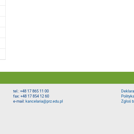
tel.: +48 17 865 11 00
Deklara
fax: +48 17 854 12 60
Polityk
e-mail:
kancelaria@prz.edu.pl
Zgłoś b